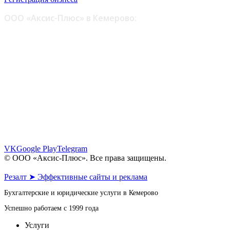
ООО «Аксис-Плюс» в Кемерово:
ул. Шестакова, 6 - офис 109, 110
пр. Октябрьский, 30 - офис 6, 7
пр. Октябрьский, 28 - этаж 1
8 (961) 862-64-06
8 (902) 983-64-06
info@axis-plus.ru
VK
Google Play
Telegram
© ООО «Аксис-Плюс». Все права защищены.
Политика конфиденциальности
Резалт ➤ Эффективные сайты и реклама
Бухгалтерские и юридические услуги в Кемерово
Успешно работаем с 1999 года
Услуги