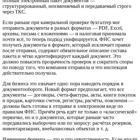
полный электронный пакет документов —
структурированный, неизменяемый и передаваемый строго
через ТКС.
Если раньше при камеральной проверке бухгалтер мог
отправить документы в разных форматах — PDF, Excel,
архивы, письма с вложениями — и налоговая принимала
почти всё, то теперь подход унифицируется. ФНС хочет
получать документы в формате, который исключает правки
после отправки, содержит обязательное описание состава
пакета и чётко идентифицирует каждый документ. Это
должно повысить прозрачность проверок и сократить споры
по поводу того, что компания отправила и что инспекция
действительно получила.
Для бизнеса это означает одно: пора наводить порядок в
документообороте. Новый формат предполагает, что все
документы — договоры, счета-фактуры, акты, книги покупок
и продаж, карточки счетов, регистры, расчёты, пояснения —
должны быть готовы к отправке в электронном виде по
правилам ФНС. Причём речь идёт не только о «классической»
первичке, но и о документах, которые раньше часто
передавались выборочно или по запросу: расчётах резервов,
инвентаризациях, внебалансовых объектах и т. д.
Изменение формата — это и про ответственность. Если что-то