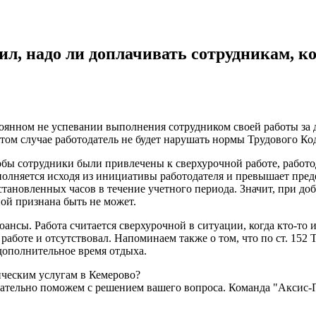
л, надо ли доплачивать сотрудникам, к
оянном не успевании выполнения сотрудником своей работы за де
том случае работодатель не будет нарушать нормы Трудового Ко
обы сотрудники были привлечены к сверхурочной работе, работо
ыполняется исходя из инициативы работодателя и превышает пре
становленных часов в течение учетного периода. Значит, при д
ной признана быть не может.
сы. Работа считается сверхурочной в ситуации, когда кто-то из
работе и отсутствовал. Напоминаем также о том, что по ст. 152
дополнительное время отдыха.
ическим услугам в Кемерово?
обязательно поможем с решением вашего вопроса. Команда "Аксис-