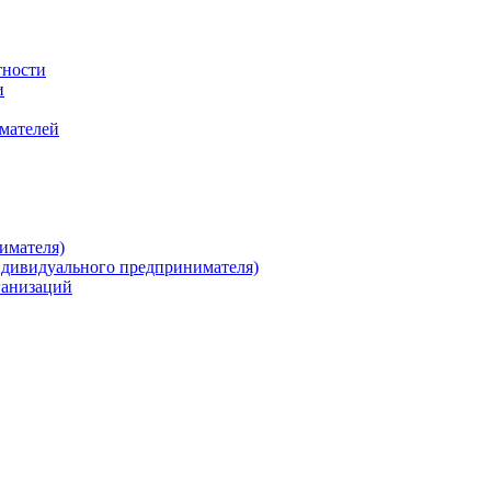
тности
и
имателей
имателя)
ндивидуального предпринимателя)
ганизаций