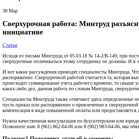
30
Мар
Сверхурочная работа: Минтруд разъясни
инициативе
Статьи
Исходя из письма Минтруда от 05.03.18 № 14-2/В-149, при пост
сверхурочные оплачиваться этому сотруднику не должны. И в э
И вот какие рассуждения приводят специалисты Минтруда. Чт
распоряжение. Сверхурочной работой считается та, которая в
происходит суммирование учета рабочего времени, то свыше у
каких-либо дел, данная работа по словам Минтруда, сверхуроч
Специалисты Минтруда также отмечают здесь определенные нюан
пусть приказ или распоряжение о привлечении к сверхурочной 
компенсация в виде повышенной оплаты или предоставляется 
Нужна качественная консультация по бухгалтерским или юрид
Позвоните нам: 8 (961) 862-64-06 или 8 (902) 983-64-06, мы 
Полезно? Поделитесь статьей в соцсетях: