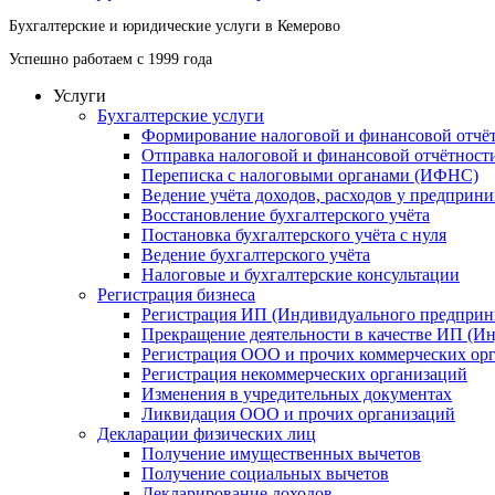
Бухгалтерские и юридические услуги в Кемерово
Успешно работаем с 1999 года
Услуги
Бухгалтерские услуги
Формирование налоговой и финансовой отчё
Отправка налоговой и финансовой отчётност
Переписка с налоговыми органами (ИФНС)
Ведение учёта доходов, расходов у предприн
Восстановление бухгалтерского учёта
Постановка бухгалтерского учёта с нуля
Ведение бухгалтерского учёта
Налоговые и бухгалтерские консультации
Регистрация бизнеса
Регистрация ИП (Индивидуального предприн
Прекращение деятельности в качестве ИП (И
Регистрация ООО и прочих коммерческих ор
Регистрация некоммерческих организаций
Изменения в учредительных документах
Ликвидация ООО и прочих организаций
Декларации физических лиц
Получение имущественных вычетов
Получение социальных вычетов
Декларирование доходов