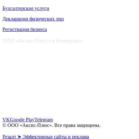
Бухгалтерские услуги
Декларации физических лиц
Регистрация бизнеса
ООО «Аксис-Плюс» в Кемерово:
ул. Шестакова, 6 - офис 109, 110
пр. Октябрьский, 30 - офис 6, 7
пр. Октябрьский, 28 - этаж 1
8 (961) 862-64-06
8 (902) 983-64-06
info@axis-plus.ru
VK
Google Play
Telegram
© ООО «Аксис-Плюс». Все права защищены.
Политика конфиденциальности
Резалт ➤ Эффективные сайты и реклама