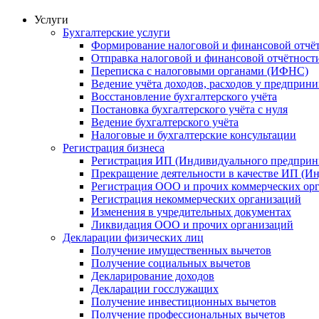
Услуги
Бухгалтерские услуги
Формирование налоговой и финансовой отчё
Отправка налоговой и финансовой отчётност
Переписка с налоговыми органами (ИФНС)
Ведение учёта доходов, расходов у предприн
Восстановление бухгалтерского учёта
Постановка бухгалтерского учёта с нуля
Ведение бухгалтерского учёта
Налоговые и бухгалтерские консультации
Регистрация бизнеса
Регистрация ИП (Индивидуального предприн
Прекращение деятельности в качестве ИП (И
Регистрация ООО и прочих коммерческих ор
Регистрация некоммерческих организаций
Изменения в учредительных документах
Ликвидация ООО и прочих организаций
Декларации физических лиц
Получение имущественных вычетов
Получение социальных вычетов
Декларирование доходов
Декларации госслужащих
Получение инвестиционных вычетов
Получение профессиональных вычетов