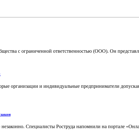
щества с ограниченной ответственностью (ООО). Он представляе
х
торые организации и индивидуальные предприниматели допуска
 закон
о незаконно. Специалисты Роструда напомнили на портале «Онлай