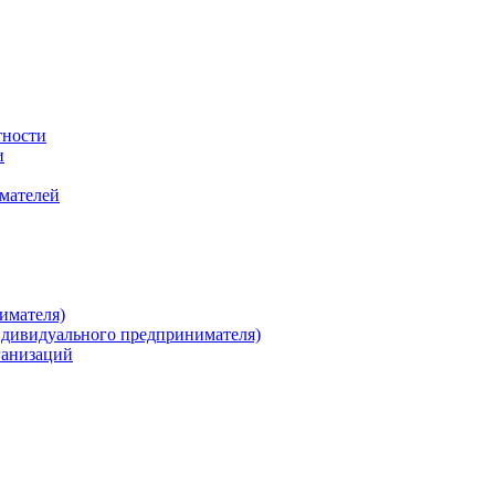
тности
и
имателей
имателя)
ндивидуального предпринимателя)
ганизаций