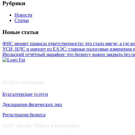
Рубрики
Новости
Статьи
Новые статьи
ФНС меняет правила ответственности: что стало мягче, а где к
УСН, НДС и импорт из ЕАЭС: главные налоговые изменения 
Июльский отчётный марафон: что бизнесу важно закрыть без 
Любое копирование материалов возможно только с письменног
Услуги компании:
Бухгалтерские услуги
Декларации физических лиц
Регистрация бизнеса
ООО «Аксис-Плюс» в Кемерово: