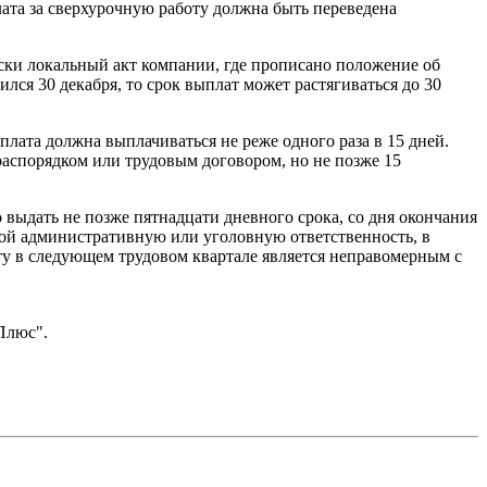
ата за сверхурочную работу должна быть переведена
ски локальный акт компании, где прописано положение об
лся 30 декабря, то срок выплат может растягиваться до 30
плата должна выплачиваться не реже одного раза в 15 дней.
 распорядком или трудовым договором, но не позже 15
 выдать не позже пятнадцати дневного срока, со дня окончания
обой административную или уголовную ответственность, в
ту в следующем трудовом квартале является неправомерным с
Плюс".