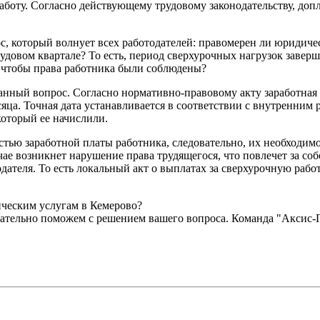
аботу. Согласно действующему трудовому законодательству, допл
с, который волнует всех работодателей: правомерен ли юридиче
довом квартале? То есть, период сверхурочных нагрузок заверши
, чтобы права работника были соблюдены?
данный вопрос. Согласно нормативно-правовому акту заработная 
сяца. Точная дата устанавливается в соответствии с внутренним
который ее начислили.
тью заработной платы работника, следовательно, их необходимо
чае возникнет нарушение права трудящегося, что повлечет за с
дателя. То есть локальный акт о выплатах за сверхурочную рабо
ическим услугам в Кемерово?
обязательно поможем с решением вашего вопроса. Команда "Аксис-