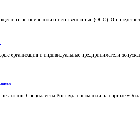
щества с ограниченной ответственностью (ООО). Он представляе
х
торые организации и индивидуальные предприниматели допуска
 закон
о незаконно. Специалисты Роструда напомнили на портале «Онлай