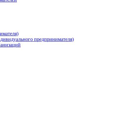
имателя)
ндивидуального предпринимателя)
ганизаций