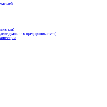
имателей
имателя)
ндивидуального предпринимателя)
ганизаций