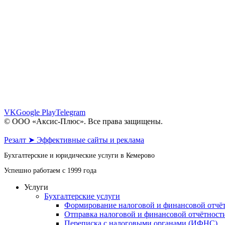
ул. Шестакова, 6 - офис 109, 110
пр. Октябрьский, 30 - офис 6, 7
пр. Октябрьский, 28 - этаж 1
8 (961) 862-64-06
8 (902) 983-64-06
info@axis-plus.ru
VK
Google Play
Telegram
© ООО «Аксис-Плюс». Все права защищены.
Политика конфиденциальности
Резалт ➤ Эффективные сайты и реклама
Бухгалтерские и юридические услуги в Кемерово
Успешно работаем с 1999 года
Услуги
Бухгалтерские услуги
Формирование налоговой и финансовой отчё
Отправка налоговой и финансовой отчётност
Переписка с налоговыми органами (ИФНС)