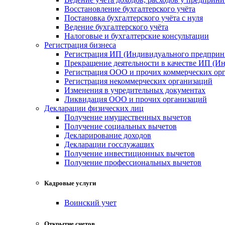
Восстановление бухгалтерского учёта
Постановка бухгалтерского учёта с нуля
Ведение бухгалтерского учёта
Налоговые и бухгалтерские консультации
Регистрация бизнеса
Регистрация ИП (Индивидуального предприн
Прекращение деятельности в качестве ИП (И
Регистрация ООО и прочих коммерческих ор
Регистрация некоммерческих организаций
Изменения в учредительных документах
Ликвидация ООО и прочих организаций
Декларации физических лиц
Получение имущественных вычетов
Получение социальных вычетов
Декларирование доходов
Декларации госслужащих
Получение инвестиционных вычетов
Получение профессиональных вычетов
Кадровые услуги
Воинский учет
Открытие счетов