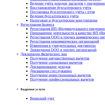
Ведение учёта доходов, расходов у предприн
Восстановление бухгалтерского учёта
Постановка бухгалтерского учёта с нуля
Ведение бухгалтерского учёта
Налоговые и бухгалтерские консультации
Регистрация бизнеса
Регистрация ИП (Индивидуального предприн
Прекращение деятельности в качестве ИП (И
Регистрация ООО и прочих коммерческих ор
Регистрация некоммерческих организаций
Изменения в учредительных документах
Ликвидация ООО и прочих организаций
Декларации физических лиц
Получение имущественных вычетов
Получение социальных вычетов
Декларирование доходов
Декларации госслужащих
Получение инвестиционных вычетов
Получение профессиональных вычетов
Кадровые услуги
Воинский учет