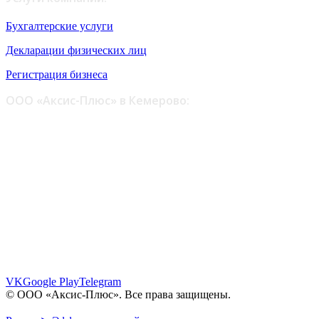
Бухгалтерские услуги
Декларации физических лиц
Регистрация бизнеса
ООО «Аксис-Плюс» в Кемерово:
ул. Шестакова, 6 - офис 109, 110
пр. Октябрьский, 30 - офис 6, 7
пр. Октябрьский, 28 - этаж 1
8 (961) 862-64-06
8 (902) 983-64-06
info@axis-plus.ru
VK
Google Play
Telegram
© ООО «Аксис-Плюс». Все права защищены.
Политика конфиденциальности