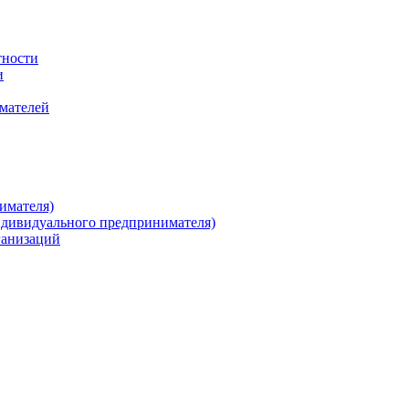
тности
и
имателей
имателя)
ндивидуального предпринимателя)
ганизаций