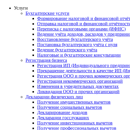
Услуги
Бухгалтерские услуги
Формирование налоговой и финансовой отчё
Отправка налоговой и финансовой отчётност
Переписка с налоговыми органами (ИФНС)
Ведение учёта доходов, расходов у предприн
Восстановление бухгалтерского учёта
Постановка бухгалтерского учёта с нуля
Ведение бухгалтерского учёта
Налоговые и бухгалтерские консультации
Регистрация бизнеса
Регистрация ИП (Индивидуального предприн
Прекращение деятельности в качестве ИП (И
Регистрация ООО и прочих коммерческих ор
Регистрация некоммерческих организаций
Изменения в учредительных документах
Ликвидация ООО и прочих организаций
Декларации физических лиц
Получение имущественных вычетов
Получение социальных вычетов
Декларирование доходов
Декларации госслужащих
Получение инвестиционных вычетов
Получение профессиональных вычетов