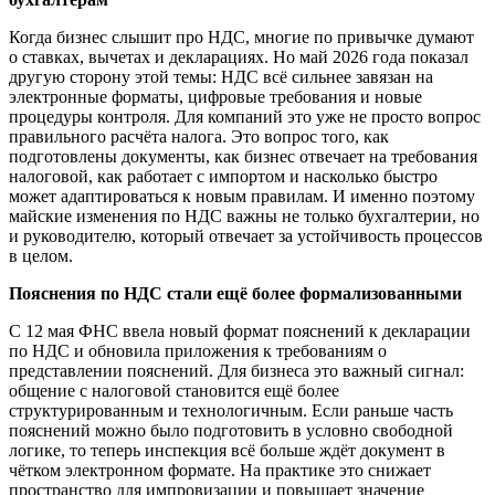
Когда бизнес слышит про НДС, многие по привычке думают
о ставках, вычетах и декларациях. Но май 2026 года показал
другую сторону этой темы: НДС всё сильнее завязан на
электронные форматы, цифровые требования и новые
процедуры контроля. Для компаний это уже не просто вопрос
правильного расчёта налога. Это вопрос того, как
подготовлены документы, как бизнес отвечает на требования
налоговой, как работает с импортом и насколько быстро
может адаптироваться к новым правилам. И именно поэтому
майские изменения по НДС важны не только бухгалтерии, но
и руководителю, который отвечает за устойчивость процессов
в целом.
Пояснения по НДС стали ещё более формализованными
С 12 мая ФНС ввела новый формат пояснений к декларации
по НДС и обновила приложения к требованиям о
представлении пояснений. Для бизнеса это важный сигнал:
общение с налоговой становится ещё более
структурированным и технологичным. Если раньше часть
пояснений можно было подготовить в условно свободной
логике, то теперь инспекция всё больше ждёт документ в
чётком электронном формате. На практике это снижает
пространство для импровизации и повышает значение