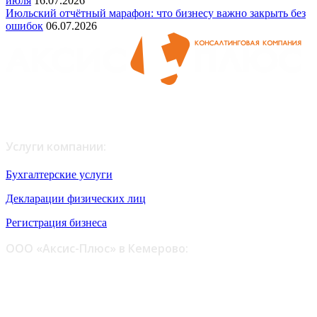
июля
16.07.2026
Июльский отчётный марафон: что бизнесу важно закрыть без
ошибок
06.07.2026
Любое копирование материалов возможно только с
письменного согласия администрации сайта.
Услуги компании:
Бухгалтерские услуги
Декларации физических лиц
Регистрация бизнеса
ООО «Аксис-Плюс» в Кемерово:
ул. Шестакова, 6 - офис 109, 110
пр. Октябрьский, 30 - офис 6, 7