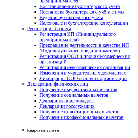
предпринимателей
Восстановление бухгалтерского учёта
Постановка бухгалтерского учёта с нуля
Ведение бухгалтерского учёта
Налоговые и бухгалтерские консультации
Регистрация бизнеса
Регистрация ИП (Индивидуального
предпринимателя)
Прекращение деятельности в качестве ИП
(Индивидуального предпринимателя)
Регистрация ООО и прочих коммерческих
организаций
Регистрация некоммерческих организаций
Изменения в учредительных документах
Ликвидация ООО и прочих организаций
Декларации физических лиц
Получение имущественных вычетов
Получение социальных вычетов
Декларирование доходов
Декларации госслужащих
Получение инвестиционных вычетов
Получение профессиональных вычетов
Кадровые услуги