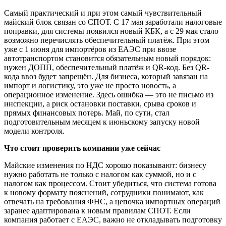
Самый практический и при этом самый чувствительный
майский блок связан со СПОТ. С 17 мая заработали налоговые
поправки, для системы появился новый КБК, а с 29 мая стало
возможно перечислять обеспечительный платёж. При этом
уже с 1 июня для импортёров из ЕАЭС при ввозе
автотранспортом становится обязательным новый порядок:
нужен ДОПП, обеспечительный платёж и QR-код. Без QR-
кода ввоз будет запрещён. Для бизнеса, который завязан на
импорт и логистику, это уже не просто новость, а
операционное изменение. Здесь ошибка — это не письмо из
инспекции, а риск остановки поставки, срыва сроков и
прямых финансовых потерь. Май, по сути, стал
подготовительным месяцем к июньскому запуску новой
модели контроля.
Что стоит проверить компании уже сейчас
Майские изменения по НДС хорошо показывают: бизнесу
нужно работать не только с налогом как суммой, но и с
налогом как процессом. Стоит убедиться, что система готова
к новому формату пояснений, сотрудники понимают, как
отвечать на требования ФНС, а цепочка импортных операций
заранее адаптирована к новым правилам СПОТ. Если
компания работает с ЕАЭС, важно не откладывать подготовку