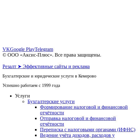
пр. Октябрьский, 28 - этаж 1
8 (961) 862-64-06
8 (902) 983-64-06
info@axis-plus.ru
VK
Google Play
Telegram
© ООО «Аксис-Плюс». Все права защищены.
Политика конфиденциальности
Резалт ➤ Эффективные сайты и реклама
Бухгалтерские и юридические услуги в Кемерово
Успешно работаем с 1999 года
Услуги
Бухгалтерские услуги
Формирование налоговой и финансовой
отчётности
Отправка налоговой и финансовой
отчётности
Переписка с налоговыми органами (ИФНС)
Ведение учёта доходов, расходов у