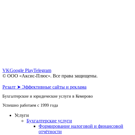
ул. Шестакова, 6 - офис 109, 110
пр. Октябрьский, 30 - офис 6, 7
пр. Октябрьский, 28 - этаж 1
8 (961) 862-64-06
8 (902) 983-64-06
info@axis-plus.ru
VK
Google Play
Telegram
© ООО «Аксис-Плюс». Все права защищены.
Политика конфиденциальности
Резалт ➤ Эффективные сайты и реклама
Бухгалтерские и юридические услуги в Кемерово
Успешно работаем с 1999 года
Услуги
Бухгалтерские услуги
Формирование налоговой и финансовой
отчётности