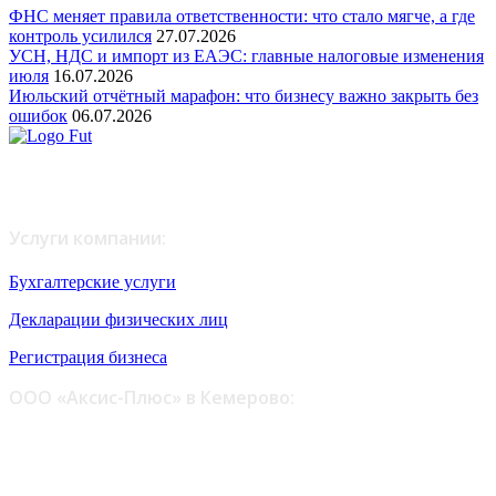
ФНС меняет правила ответственности: что стало мягче, а где
контроль усилился
27.07.2026
УСН, НДС и импорт из ЕАЭС: главные налоговые изменения
июля
16.07.2026
Июльский отчётный марафон: что бизнесу важно закрыть без
ошибок
06.07.2026
Любое копирование материалов возможно только с
письменного согласия администрации сайта.
Услуги компании:
Бухгалтерские услуги
Декларации физических лиц
Регистрация бизнеса
ООО «Аксис-Плюс» в Кемерово:
ул. Шестакова, 6 - офис 109, 110