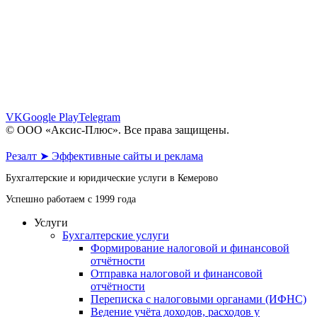
пр. Октябрьский, 30 - офис 6, 7
пр. Октябрьский, 28 - этаж 1
8 (961) 862-64-06
8 (902) 983-64-06
info@axis-plus.ru
VK
Google Play
Telegram
© ООО «Аксис-Плюс». Все права защищены.
Политика конфиденциальности
Резалт ➤ Эффективные сайты и реклама
Бухгалтерские и юридические услуги в Кемерово
Успешно работаем с 1999 года
Услуги
Бухгалтерские услуги
Формирование налоговой и финансовой
отчётности
Отправка налоговой и финансовой
отчётности
Переписка с налоговыми органами (ИФНС)
Ведение учёта доходов, расходов у